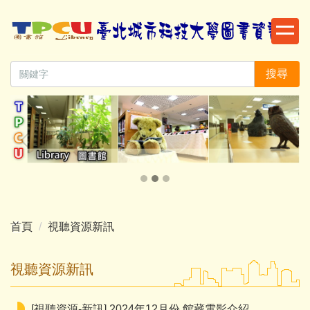
跳
到
主
要
搜尋
內
容
區
首頁
視聽資源新訊
視聽資源新訊
[視聽資源-新訊] 2024年12月份 館藏電影介紹