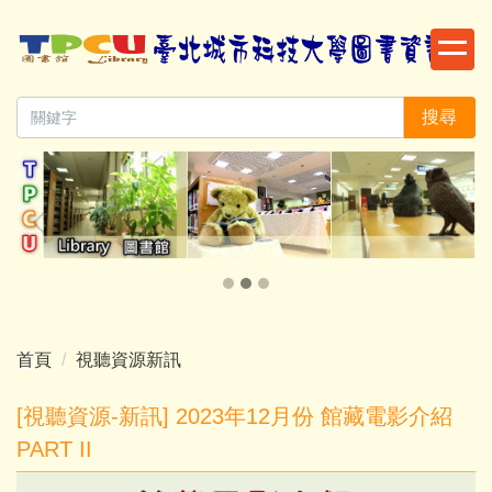
跳
到
主
要
搜尋
內
容
區
首頁
視聽資源新訊
[視聽資源-新訊] 2023年12月份 館藏電影介紹
PART II