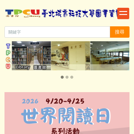
跳
到
主
要
搜尋
內
容
區