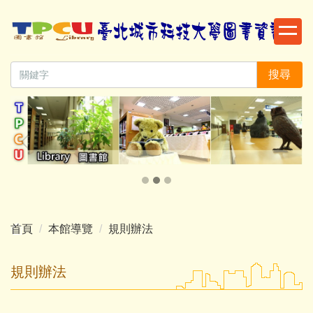
跳
到
主
要
搜尋
內
容
區
首頁
本館導覽
規則辦法
規則辦法