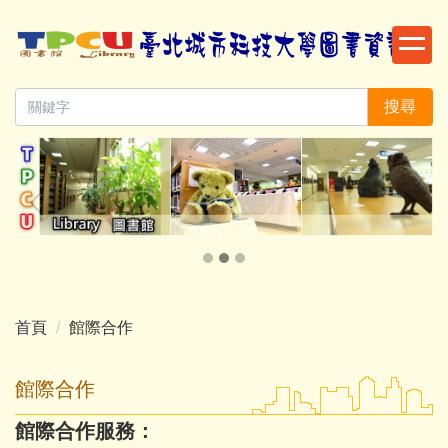
跳
到
主
要
搜尋
內
容
區
首頁
館際合作
館際合作
館際合作服務：