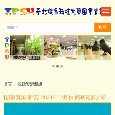
跳
到
主
要
搜尋
內
容
區
首頁
視聽資源新訊
[視聽資源-新訊] 2024年12月份 館藏電影介紹