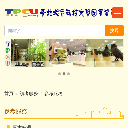
跳
到
主
要
搜尋
內
容
區
首頁
讀者服務
參考服務
參考服務
圖書館週