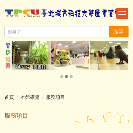
跳
到
主
要
搜尋
內
容
區
首頁
本館導覽
服務項目
服務項目