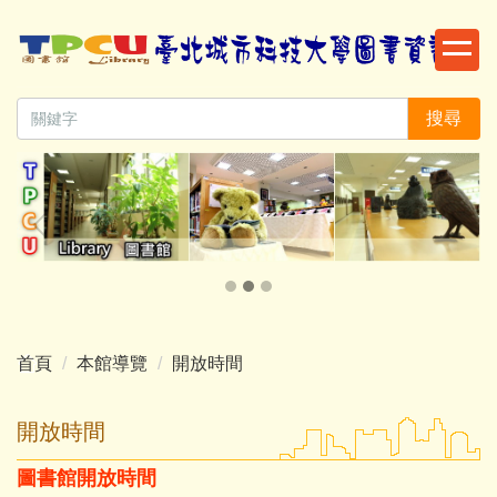
跳
到
主
要
搜尋
內
容
區
首頁
本館導覽
開放時間
開放時間
圖書館開放時間