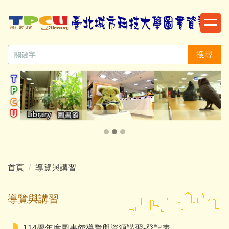
跳
到
主
要
搜尋
內
容
區
首頁
導覽與講習
導覽與講習
114學年度圖書館導覽與資源講習-登記表