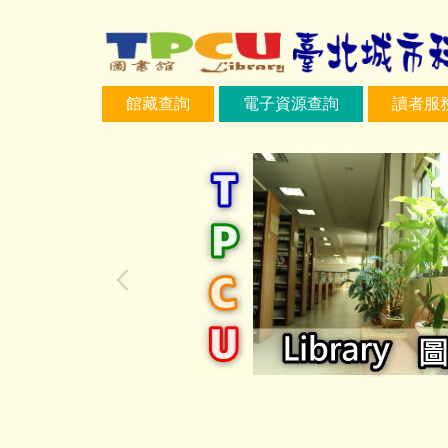
跳
到
主
要
館藏查詢
電子資源查詢
讀者服
內
容
區