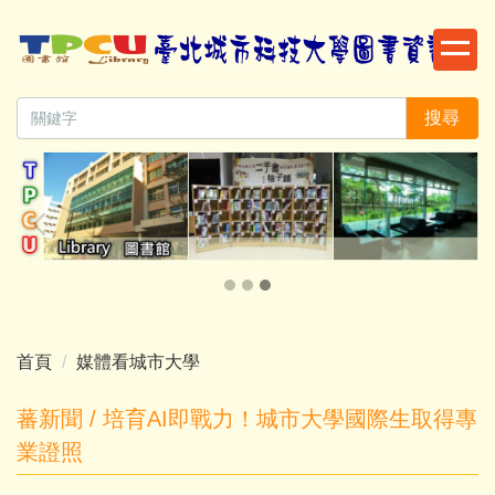
跳
到
主
要
搜尋
內
容
區
首頁
媒體看城市大學
蕃新聞 / 培育AI即戰力！城市大學國際生取得專
業證照