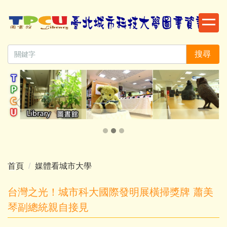
跳
到
主
要
搜尋
內
容
區
首頁
媒體看城市大學
台灣之光！城市科大國際發明展橫掃獎牌 蕭美
琴副總統親自接見