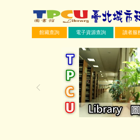
跳
到
主
要
館藏查詢
電子資源查詢
讀者服
內
容
區