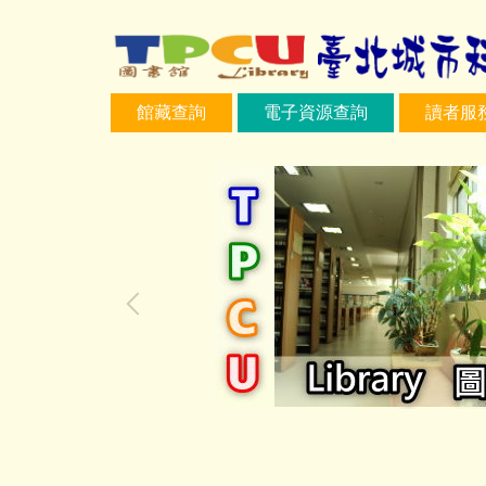
跳
到
主
要
館藏查詢
電子資源查詢
讀者服
內
容
區