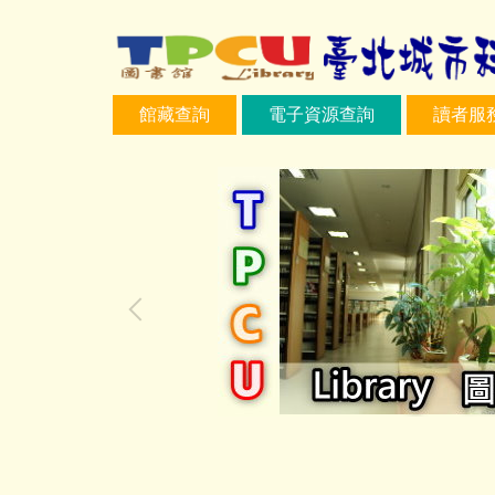
跳
到
主
要
館藏查詢
電子資源查詢
讀者服
內
容
區