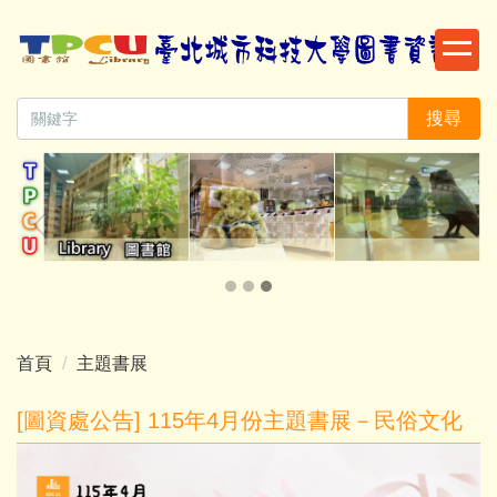
跳
到
主
要
搜尋
內
容
區
首頁
主題書展
[圖資處公告] 115年4月份主題書展－民俗文化