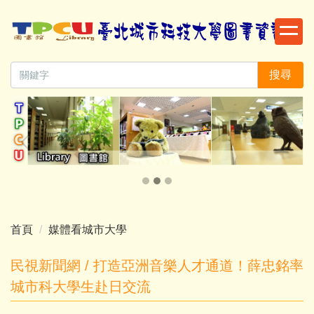
跳
到
主
要
搜尋
內
容
區
首頁
媒體看城市大學
民視新聞網 / 打造亞洲音樂人才通道！薛忠銘率
城市科大學生赴日交流