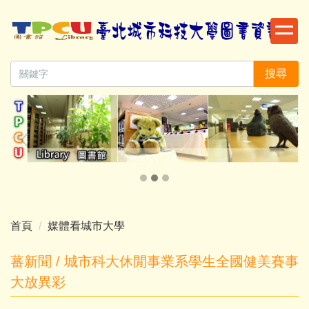
跳
到
主
要
搜尋
內
容
區
首頁
媒體看城市大學
蕃新聞 / 城市科大休閒事業系學生全國健美賽事
大放異彩