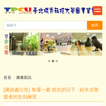
跳
到
主
要
搜尋
內
容
區
首頁
圖書新訊
[圖資處公告] 每週一書 想念的日子 : 給失去摯
愛者的告別練習