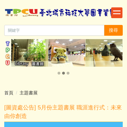
跳
到
主
要
搜尋
內
容
區
首頁
主題書展
[圖資處公告] 5月份主題書展 職涯進行式：未來
由你創造