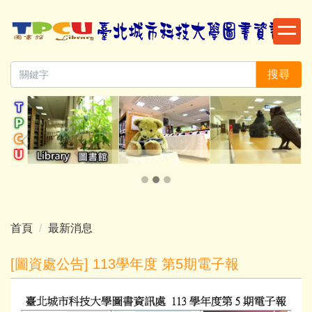
跳
到
主
要
搜尋
內
容
區
首頁
最新消息
[圖資處公告] 113學年度 第5期電子報