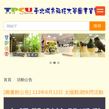
跳
到
主
要
搜尋
內
容
區
首頁
活動公告
[圖書館公告] 113年6月12日 太陽觀測快閃活動