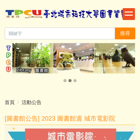
跳
到
主
要
搜尋
內
容
區
首頁
活動公告
[圖書館公告] 2023 圖書館週 城市電影院