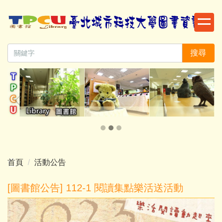
跳
到
主
要
搜尋
內
容
區
首頁
活動公告
[圖書館公告] 112-1 閱讀集點樂活送活動