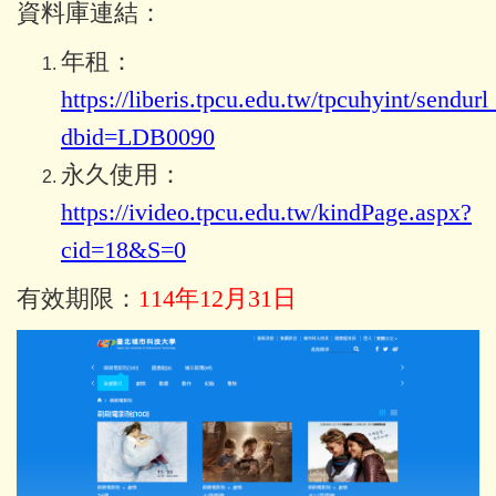
資料庫連結：
年租：
https://liberis.tpcu.edu.tw/tpcuhyint/sendur
dbid=LDB0090
永久使用：
https://ivideo.tpcu.edu.tw/kindPage.aspx?
cid=18&S=0
有效期限：
114年12月31日