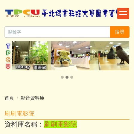
跳
到
主
要
搜尋
內
容
區
首頁
影音資料庫
刷刷電影院
資料庫名稱：
刷刷電影院