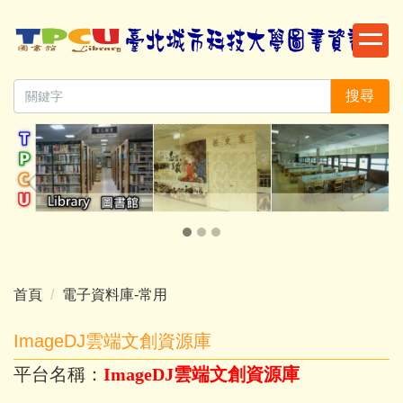
跳
到
主
要
搜尋
內
容
區
首頁
電子資料庫-常用
ImageDJ雲端文創資源庫
平台名稱：
ImageDJ雲端文創資源庫