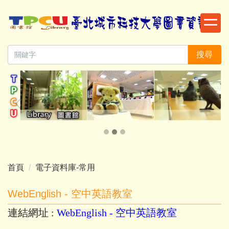
跳
到
主
要
搜尋
內
容
區
首頁
電子資料庫-常用
WebEnglish - 空中英語教室
連結網址
:
WebEnglish -
空中英語教室