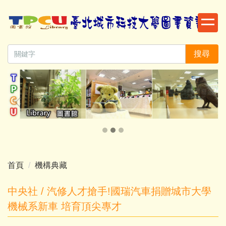
跳
到
主
要
搜尋
內
容
區
首頁
機構典藏
中央社 / 汽修人才搶手!國瑞汽車捐贈城市大學
機械系新車 培育頂尖專才