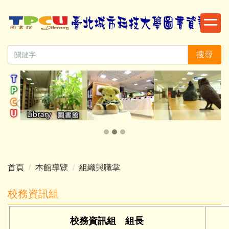
跳
到
主
要
搜尋
內
容
區
首頁
本館導覽
組織與職掌
校務資訊組
校務資訊組 組長