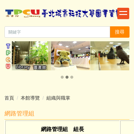
跳
到
主
要
搜尋
內
容
區
首頁
本館導覽
組織與職掌
網路管理組
網路管理組 組長