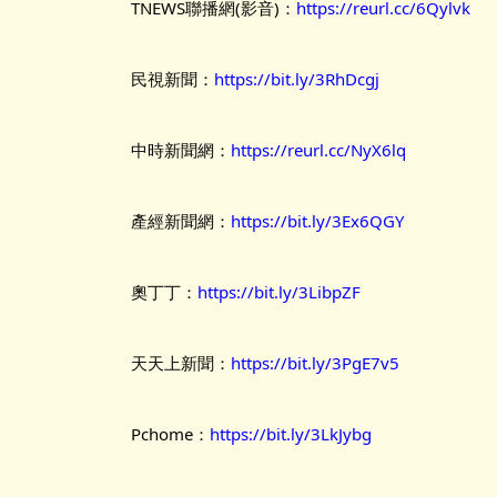
TNEWS聯播網(影音)：
https://reurl.cc/6Qylvk
民視新聞：
https://bit.ly/3RhDcgj
中時新聞網：
https://reurl.cc/NyX6lq
產經新聞網：
https://bit.ly/3Ex6QGY
奧丁丁：
https://bit.ly/3LibpZF
天天上新聞：
https://bit.ly/3PgE7v5
Pchome：
https://bit.ly/3LkJybg