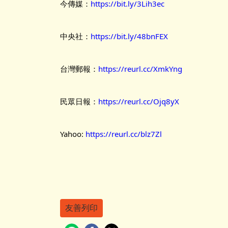
今傳媒：
https://bit.ly/3Lih3ec
中央社：
https://bit.ly/48bnFEX
台灣郵報：
https://reurl.cc/XmkYng
民眾日報：
https://reurl.cc/Ojq8yX
Yahoo:
https://reurl.cc/blz7Zl
友善列印