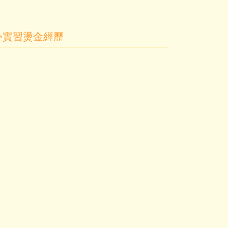
外實習燙金經歷