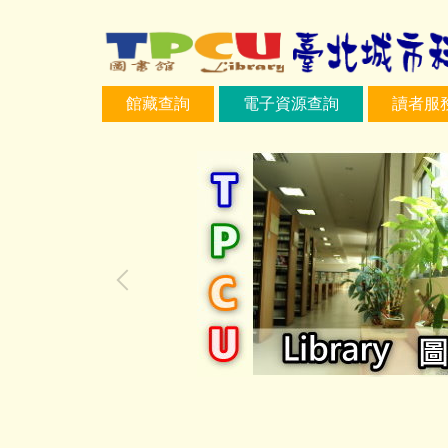
跳
到
主
要
館藏查詢
電子資源查詢
讀者服
內
容
區