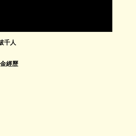
習破千人
燙金經歷